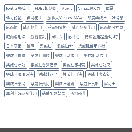
levitra 樂威壯
PDE5抑制劑
Viagra
Vimax增大丸
偉哥
偉哥份量
偉哥犯法
加拿大VimaxVIMAX
印度樂威壯
壯陽藥
威而鋼
威而鋼作用
威而鋼價格
威而鋼副作用
威而鋼哪裡買
威而鋼用法
就醫警訊
屈臣氏
必利勁
持續勃起超過4小時
日本藤素
暈厥
樂威壯
樂威壯ptt
樂威壯使用心得
樂威壯價格
樂威壯價錢
樂威壯副作用
樂威壯 副作用
樂威壯功效
樂威壯台灣官網
樂威壯哪裡買
樂威壯效果
樂威壯服用方法
樂威壯正品
樂威壯用法
樂威壯膜衣錠
樂威壯藥局
樂威壯藥房
樂威壯購買
樂威壯長期
犀利士
犀利士5mg副作用
硝酸酯類禁忌
西地那非