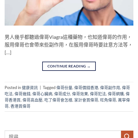
男人幾乎都聽過偉哥Viagra這種藥物，也知道偉哥的作用，
服用偉哥也會帶來些副作用，在服用偉哥時要註意方法等，
[…]
CONTINUE READING
→
Posted in
健康資訊
|
Tagged
偉哥份量
,
偉哥價錢香港
,
偉哥副作用
,
偉哥
吃法
,
偉哥幾錢
,
偉哥心臟病
,
偉哥成分
,
偉哥效果
,
偉哥犯法
,
偉哥網購
,
偉
哥香港買
,
偉哥高血壓
,
吃了偉哥會怎樣
,
家計會買偉哥
,
旺角偉哥
,
萬寧偉
哥
,
香港買偉哥