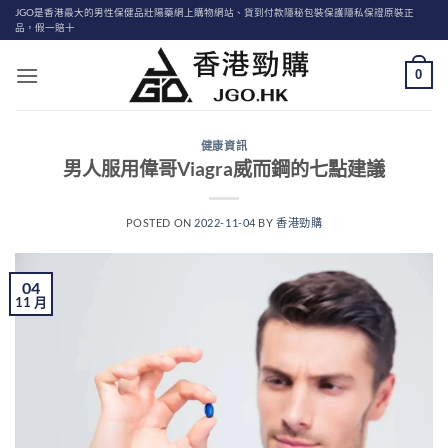
Skip
JGO是香港最大的男性保健品壯陽藥網上購物網站、貨到付款隱秘包裝保護隱私保證原裝正
品，假一賠十
to
content
0
健康資訊
男人服用偉哥Viagra威而鋼的七點建議
POSTED ON
2022-11-04
BY
香港勁購
04
11 月