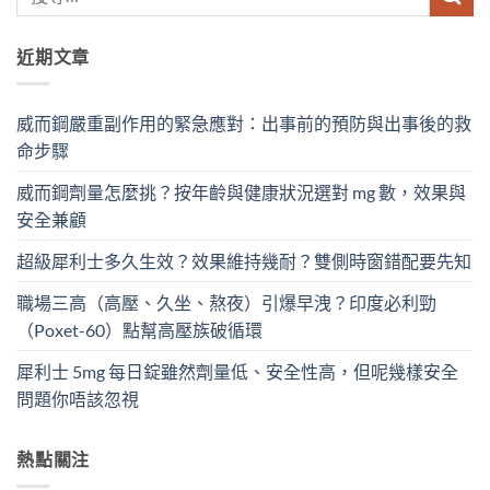
近期文章
威而鋼嚴重副作用的緊急應對：出事前的預防與出事後的救
命步驟
威而鋼劑量怎麼挑？按年齡與健康狀況選對 mg 數，效果與
安全兼顧
超級犀利士多久生效？效果維持幾耐？雙側時窗錯配要先知
職場三高（高壓、久坐、熬夜）引爆早洩？印度必利勁
（Poxet-60）點幫高壓族破循環
犀利士 5mg 每日錠雖然劑量低、安全性高，但呢幾樣安全
問題你唔該忽視
熱點關注