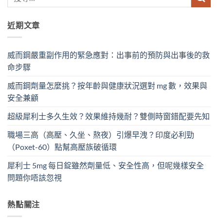
近期文章
威而鋼嚴重副作用的緊急應對：出事前的預防與出事後的救
命步驟
威而鋼劑量怎麼挑？按年齡與健康狀況選對 mg 數，效果與
安全兼顧
超級犀利士多久生效？效果維持幾耐？雙側時窗錯配要先知
職場三高（高壓、久坐、熬夜）引爆早洩？印度必利勁
（Poxet-60）點幫高壓族破循環
犀利士 5mg 每日錠雖然劑量低、安全性高，但呢幾樣安全
問題你唔該忽視
熱點關注