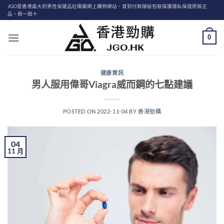
Skip
JGO是香港最大的男性保健品壯陽藥網上購物網站、貨到付款隱秘包裝保護隱私保證原裝正
品，假一賠十
to
content
0
健康資訊
男人服用偉哥Viagra威而鋼的七點建議
POSTED ON
2022-11-04
BY
香港勁購
04
11 月