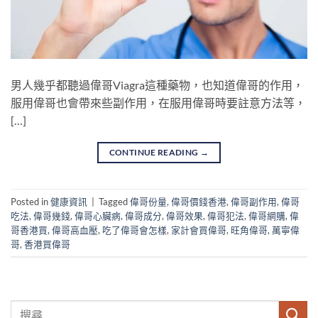
男人幾乎都聽過偉哥Viagra這種藥物，也知道偉哥的作用，
服用偉哥也會帶來些副作用，在服用偉哥時要註意方法等，
[…]
CONTINUE READING
→
Posted in
健康資訊
|
Tagged
偉哥份量
,
偉哥價錢香港
,
偉哥副作用
,
偉哥
吃法
,
偉哥幾錢
,
偉哥心臟病
,
偉哥成分
,
偉哥效果
,
偉哥犯法
,
偉哥網購
,
偉
哥香港買
,
偉哥高血壓
,
吃了偉哥會怎樣
,
家計會買偉哥
,
旺角偉哥
,
萬寧偉
哥
,
香港買偉哥