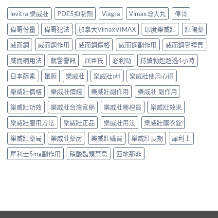
levitra 樂威壯
PDE5抑制劑
Viagra
Vimax增大丸
偉哥
偉哥份量
偉哥犯法
加拿大VimaxVIMAX
印度樂威壯
壯陽藥
威而鋼
威而鋼作用
威而鋼價格
威而鋼副作用
威而鋼哪裡買
威而鋼用法
就醫警訊
屈臣氏
必利勁
持續勃起超過4小時
日本藤素
暈厥
樂威壯
樂威壯ptt
樂威壯使用心得
樂威壯價格
樂威壯價錢
樂威壯副作用
樂威壯 副作用
樂威壯功效
樂威壯台灣官網
樂威壯哪裡買
樂威壯效果
樂威壯服用方法
樂威壯正品
樂威壯用法
樂威壯膜衣錠
樂威壯藥局
樂威壯藥房
樂威壯購買
樂威壯長期
犀利士
犀利士5mg副作用
硝酸酯類禁忌
西地那非