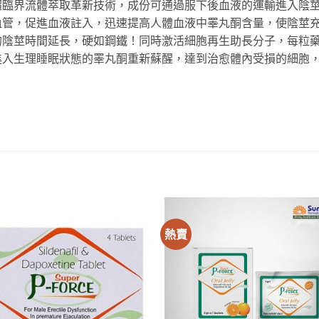
臨界流體萃取革新技術，成份可通過服下後血液的運輸進入陰莖
管，促進血液註入，迅速提高人體血液中睪丸酮含量，使陰莖充
的陰莖時間延長，硬如鋼鐵！同時激活細胞再生助長分子，每粒
進入生理睡眠狀態的睪丸酮重新蘇醒，達到治愈體內受損的細胞
熱賣