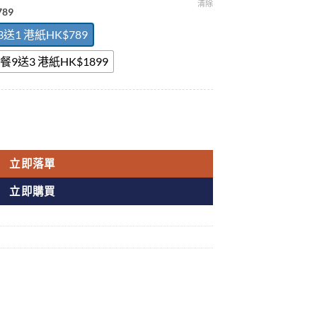
清除
789
3送1 港紙HK$789
餐9送3 港紙HK$1899
動植物提純 延時助勃 無作用 香港官網正品 數量
立即落單
立即購買