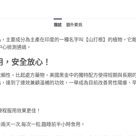
描述
額外資訊
品，主要成分為主產在印度的一種名字叫【山打根】的植物，它
測中心檢測通過。
用，安全放心！
依賴性，比起處方藥物，美國黑金中的獨特配方使得短期與長期
點，達到了速效兼顧溫補的功效，一舉成為目前改善男性陽痿、
議療程服用效果更佳！
兩天一次,每次一粒,臨睡前半小時食用。