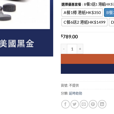
: B餐3送1 港紙HK$
選擇優惠套餐
A餐1樽 港紙HK$350
B餐
C餐6送2 港紙HK$1499
D
$
789.00
美國黑金 USA Black Gold 
貨號:
不提供
分類:
延時助勃