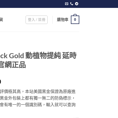
登入 / 註冊
購物車
貨
0
ack Gold 動植物提純 延時
港官網正品
Price
0
range:
評價極其高，本站美國黑金保證為原廠進
$350.00
黑金外包裝上都有獨一無二的防偽標示，
through
會有唯一的一個識別碼，輸入就可以查詢
$1,899.00