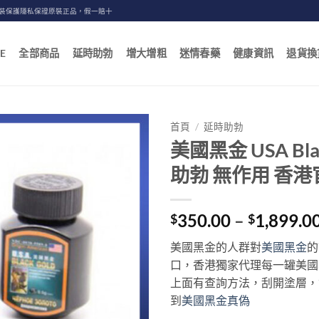
包裝保護隱私保證原裝正品，假一賠十
E
全部商品
延時助勃
增大增粗
迷情春藥
健康資訊
退貨換
首頁
/
延時助勃
美國黑金 USA Bl
助勃 無作用 香
350.00
–
1,899.0
$
$
美國黑金的人群對
美國黑金
的
口，香港獨家代理每一罐美國
上面有查詢方法，刮開塗層，
到
美國黑金真偽