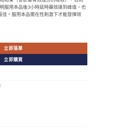
明服用本品後3小時延時藥效達到峰值，也
最佳。服用本品需在性刺激下才能發揮效
Levifil 雙效片 藍箭頭雙效助勃延時 不舉持久早洩剋星 數量
立即落單
立即購買
壯