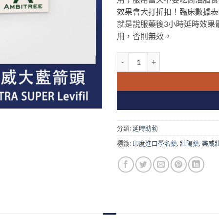
效果會大打折扣！臨床數據表
就是說服藥後3小時延時效果
用，否則無效。
樂威壯 立威大 EXTRA SUPER 
分類:
延時助勃
標籤:
印度進口學名藥
,
壯陽藥
,
樂威