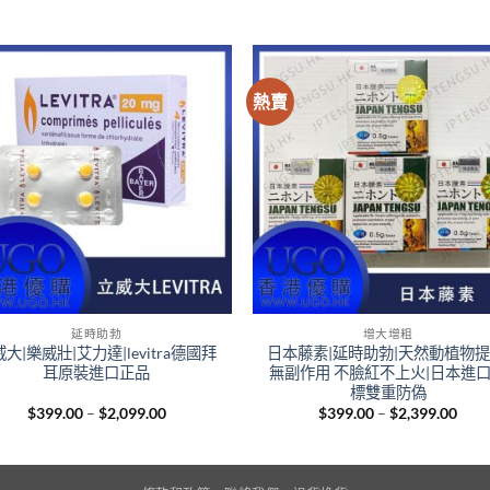
熱賣
+
延時助勃
增大增粗
大|樂威壯|艾力達|levitra德國拜
日本藤素|延時助勃|天然動植物提
耳原裝進口正品
無副作用 不臉紅不上火|日本進
標雙重防偽
Price
Pric
$
399.00
–
$
2,099.00
$
399.00
–
$
2,399.00
range:
rang
$399.00
$399
through
thro
$2,099.00
$2,3