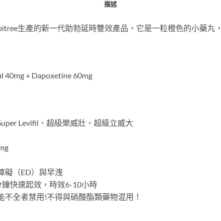
描述
itree生產的新一代助勃延時雙效產品，它是一粒橙色的小藥丸
 40mg + Dapoxetine 60mg
er Levifil、超級樂威壯、超級立威大
mg
障礙（ED）與早洩
分鐘快速起效，時效6-10小時
功能不全者禁用!不得與硝酸酯類藥物混用！