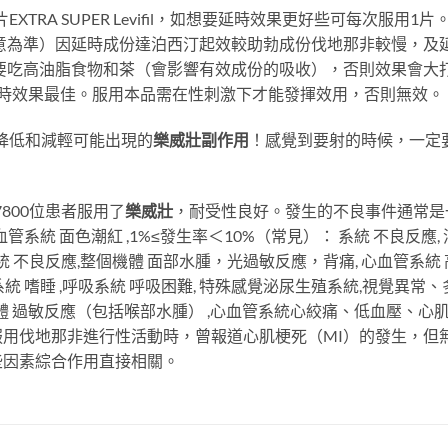
XTRA SUPER Levifil，如想要延時效果更好些可每次服
己滿意為準）因延時成份達泊西汀起效較助勃成份伐地那非較慢，
天不要吃高油脂食物和茶（會影響有效成份的吸收），否則效果會大
延時效果最佳。服用本品需在性刺激下才能發揮效用，否則無效。
降低和減輕可能出現的
樂威壯副作用
！感覺到要射的時候，一定
800位患者服用了
樂威壯
，耐受性良好。發生的不良事件通常是一
血管系統 面色潮紅 ,1%≤發生率＜10%（常見）： 系統 不良反應,
： 系統 不良反應,整個機體 面部水腫，光過敏反應，背痛, 心血管系
神經系統 嗜睡 ,呼吸系統 呼吸困難, 特殊感覺泌尿生殖系統,視覺
 整個機體 過敏反應（包括喉部水腫） ,心血管系統心絞痛、低血壓、
用伐地那非進行性活動時，曾報道心肌梗死（MI）的發生，但
些因素綜合作用直接相關。