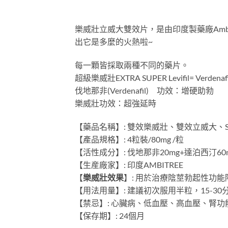
樂威壯立威大雙效片，是由印度製藥廠Amb
出它是多麼的火熱啦~
每一顆皆採取兩種不同的藥片。
超級樂威壯EXTRA SUPER Levifil= Verdenafil
伐地那非(Verdenafil) 功效：增硬助勃
樂威壯功效：超強延時
【藥品名稱】: 雙效樂威壯、雙效立威大、Sup
【產品規格】: 4粒裝/80mg /粒
【活性成分】: 伐地那非20mg+達泊西汀60
【生産廠家】: 印度AMBITREE
【
樂威壯效果
】: 用於治療陰莖勃起性功能
【用法用量】: 建議初次服用半粒，15-30
【禁忌】: 心臟病、低血壓、高血壓、腎
【保存期】: 24個月