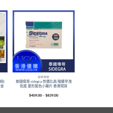
+
延時助勃
純|
泰國偉哥 sidegra 性價比高 陽痿早洩
口金
剋星 菱形藍色小藥片 香港現貨
e
Price
$
409.00
–
$
839.00
e:
range:
.00
$409.00
ugh
through
99.00
$839.00