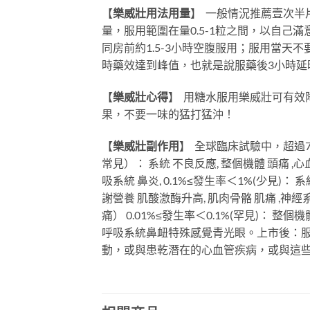
【
樂威壯用法用量
】
一般情況推薦壹次半片E
量，服用範圍在量0.5-1粒之間，以自
同房前約1.5-3小時空腹服用；服用當
時藥效達到峰值，也就是說服藥後3小時
【
樂威壯心得
】
用糖水服用樂威壯可有效
果，不要一味的猛打猛沖！
【
樂威壯副作用
】
全球臨床試驗中，超過7
常見）： 系統 不良反應, 整個機體 頭痛 ,心
吸系統 鼻炎, 0.1%≤發生率＜1%(少見)
謝營養 肌酸激酶升高, 肌肉骨骼 肌痛 ,
痛） 0.01%≤發生率＜0.1%(罕見)：
呼吸系統鼻衄特殊感覺青光眼。上市後：服
動，或與患乾潛在的心血管疾病，或與這