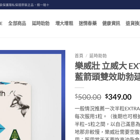
包裝保護隱私保證原裝正品，假一賠十
E
全部商品
延時助勃
增大增粗
迷情春藥
健康資訊
退貨換
首頁
/
延時助勃
樂威壯 立威大 EXTR
藍箭頭雙效助勃延
Original
Cu
500.00
349.00
$
$
price
pr
一般情況推薦一次半粒EXTRA S
was:
is:
每次服用1粒。（後期也可根
$500.00.
$3
半粒~1粒之間，以自己滿意
地那非較慢，樂威壯需要空腹服
用；服用當天不要吃高油脂食