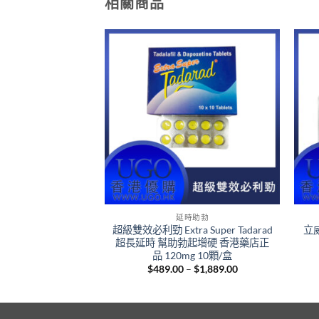
相關商品
+
+
時助勃
延時助勃
陽助勃增硬 中藥成
超級雙效必利勁 Extra Super Tadarad
立威
然綠色無副作用 10
超長延時 幫助勃起增硬 香港藥店正
港總代理正品
品 120mg 10顆/盒
Price
Price
–
$
1,299.00
$
489.00
–
$
1,889.00
range:
range:
$599.00
$489.00
through
through
$1,299.00
$1,889.00