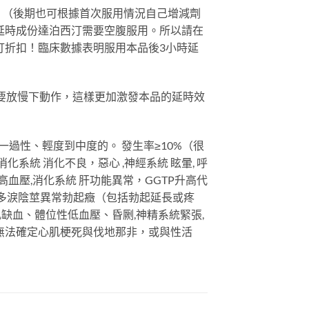
用1片。（後期也可根據首次服用情況自己增減劑
及延時成份達泊西汀需要空腹服用。所以請在
打折扣！臨床數據表明服用本品後3小時延
要放慢下動作，這樣更加激發本品的延時效
過性、輕度到中度的。 發生率≥10%（很
 消化系統 消化不良，惡心 ,神經系統 眩暈, 呼
統 高血壓,消化系統 肝功能異常，GGTP升高代
異常、多淚陰莖異常勃起癥（包括勃起延長或疼
心肌缺血、體位性低血壓、昏劂,神精系統緊張,
無法確定心肌梗死與伐地那非，或與性活