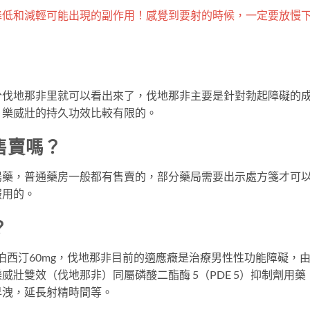
降低和減輕可能出現的副作用！感覺到要射的時候，一定要放慢
分伐地那非里就可以看出來了，伐地那非主要是針對勃起障礙的
，樂威壯的持久功效比較有限的。
售賣嗎？
陽藥，普通藥房一般都有售賣的，部分藥局需要出示處方箋才可
服用的。
？
達泊西汀60mg，伐地那非目前的適應癥是治療男性性功能障礙，
，樂威壯雙效（伐地那非）同屬磷酸二酯酶 5（PDE 5）抑制劑
早洩，延長射精時間等。