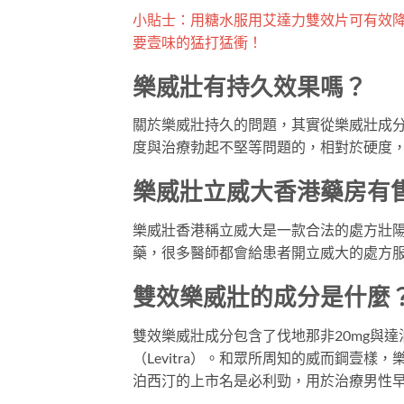
小貼士：用糖水服用艾達力雙效片可有效
要壹味的猛打猛衝！
樂威壯有持久效果嗎？
關於樂威壯持久的問題，其實從樂威壯成
度與治療勃起不堅等問題的，相對於硬度
樂威壯立威大香港藥房有
樂威壯香港稱立威大是一款合法的處方壯
藥，很多醫師都會給患者開立威大的處方
雙效樂威壯的成分是什麼
雙效樂威壯成分包含了伐地那非20mg與
（Levitra）。和眾所周知的威而鋼壹樣
泊西汀的上市名是必利勁，用於治療男性