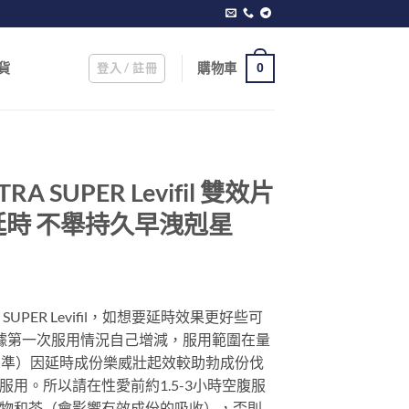
登入 / 註冊
購物車
貨
0
A SUPER Levifil 雙效片
時 不舉持久早洩剋星
rrent
ice
UPER Levifil，如想要延時效果更好些可
據第一次服用情況自己增減，服用範圍在量
49.00.
為準）因延時成份樂威壯起效較助勃成份伐
用。所以請在性愛前約1.5-3小時空腹服
物和茶（會影響有效成份的吸收），否則