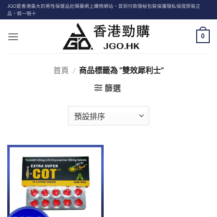
Skip
JGO是香港最大的男性保健品壯陽藥網上購物網站、貨到付款隱秘包裝保護隱私保證原裝正
品，假一賠十
to
content
0
首頁
/
商品標籤為 “雙效犀利士”
篩選