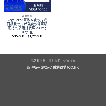
延時助勃
VegaForce 藍蝌蚪雙效片威
而鋼雙效片 超強雙效偉哥增
硬持久 香港總代理 200mg
10顆/盒
Price
$
359.00
–
$
1,299.00
range:
$359.00
through
$1,299.00
條款和政策
聯絡我們
退貨換貨
版權所有 2026 ©
香港勁購 JGO.HK