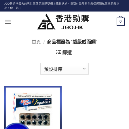
Skip
JGO是香港最大的男性保健品壯陽藥網上購物網站、貨到付款隱秘包裝保護隱私保證原裝正
品，假一賠十
to
content
0
首頁
/
商品標籤為 “超級威而鋼”
篩選