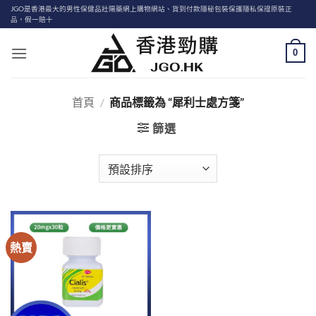
Skip
JGO是香港最大的男性保健品壯陽藥網上購物網站、貨到付款隱秘包裝保護隱私保證原裝正
品，假一賠十
to
content
0
首頁
/
商品標籤為 “犀利士處方箋”
篩選
熱賣