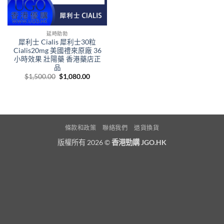
延時助勃
犀利士 Cialis 犀利士30粒
Cialis20mg 美國禮來原廠 36
小時效果 壯陽藥 香港藥店正
品
Original
Current
$
1,500.00
$
1,080.00
price
price
was:
is:
$1,500.00.
$1,080.00.
條款和政策
聯絡我們
退貨換貨
版權所有 2026 ©
香港勁購 JGO.HK