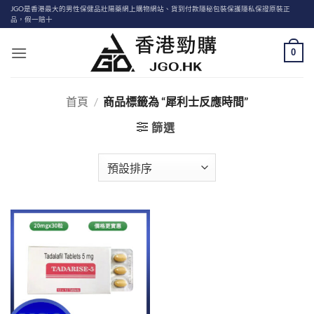
Skip
JGO是香港最大的男性保健品壯陽藥網上購物網站、貨到付款隱秘包裝保護隱私保證原裝正
品，假一賠十
to
content
0
首頁
/
商品標籤為 “犀利士反應時間”
篩選