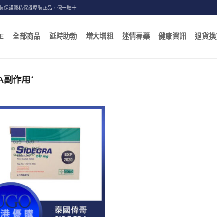
包裝保護隱私保證原裝正品，假一賠十
E
全部商品
延時助勃
增大增粗
迷情春藥
健康資訊
退貨換
A副作用”