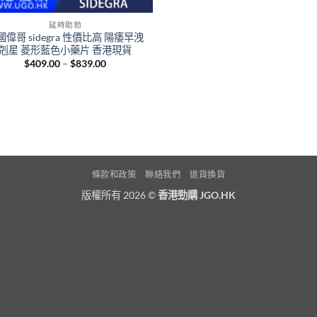
延時助勃
國偉哥 sidegra 性價比高 陽痿早洩
剋星 菱形藍色小藥片 香港現貨
Price
$
409.00
–
$
839.00
range:
$409.00
through
$839.00
條款和政策
聯絡我們
退貨換貨
版權所有 2026 ©
香港勁購 JGO.HK