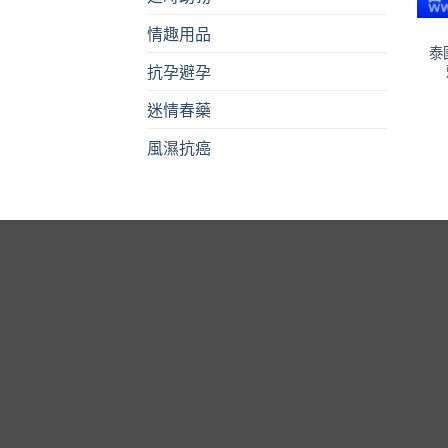
情趣用品
泰
抗孕避孕
迷情春藥
風濕抗癌