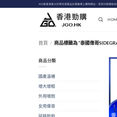
Skip
JGO是香港最大的男性保健品壯陽藥網上購物網站、貨到付款隱秘
to
content
HOM
首頁
/
商品標籤為 “泰國偉哥SIDEGR
商品分類
國產溫補
增大增粗
外用噴劑
女用偉哥
延時助勃
+