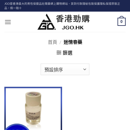
Skip
JGO是香港最大的男性保健品壯陽藥網上購物網站、貨到付款隱秘包裝保護隱私保證原裝正
品，假一賠十
to
content
0
首頁
/
迷情春藥
篩選